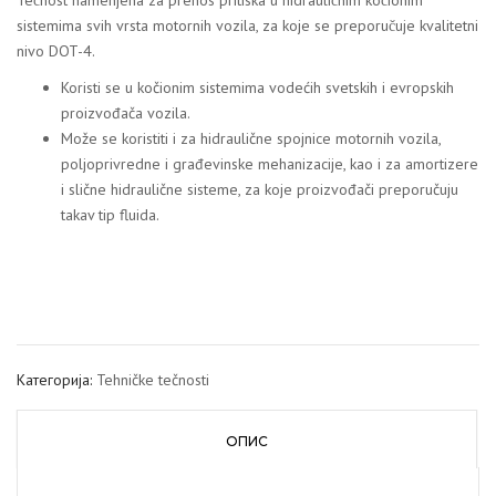
Tečnost namenjena za prenos pritiska u hidrauličnim kočionim
sistemima svih vrsta motornih vozila, za koje se preporučuje kvalitetni
nivo DOT-4.
Koristi se u kočionim sistemima vodećih svetskih i evropskih
proizvođača vozila.
Može se koristiti i za hidraulične spojnice motornih vozila,
poljoprivredne i građevinske mehanizacije, kao i za amortizere
i slične hidraulične sisteme, za koje proizvođači preporučuju
takav tip fluida.
Категорија:
Tehničke tečnosti
ОПИС