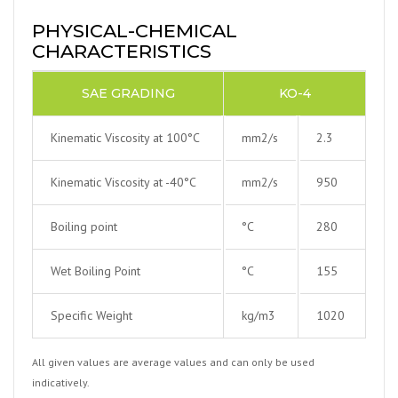
PHYSICAL-CHEMICAL
CHARACTERISTICS
SAE GRADING
KO-4
Kinematic Viscosity at 100°C
mm2/s
2.3
Kinematic Viscosity at -40°C
mm2/s
950
Boiling point
°C
280
Wet Boiling Point
°C
155
Specific Weight
kg/m3
1020
All given values are average values and can only be used
indicatively.