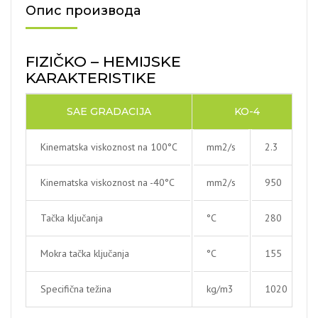
Опис производа
FIZIČKO – HEMIJSKE
KARAKTERISTIKE
SAE GRADACIJA
KO-4
Kinematska viskoznost na 100°C
mm2/s
2.3
Kinematska viskoznost na -40°C
mm2/s
950
Tačka ključanja
°C
280
Mokra tačka ključanja
°C
155
Specifična težina
kg/m3
1020