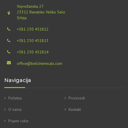
Vojvođanska 27
23312 Banatsko Veliko Selo
Srbija
+381 230 451812
+381 230 451813
+381 230 451814
office@bellchemicals.com
Navigacija
Početna
Proizvodi
O nama
Kontakt
Prijem robe